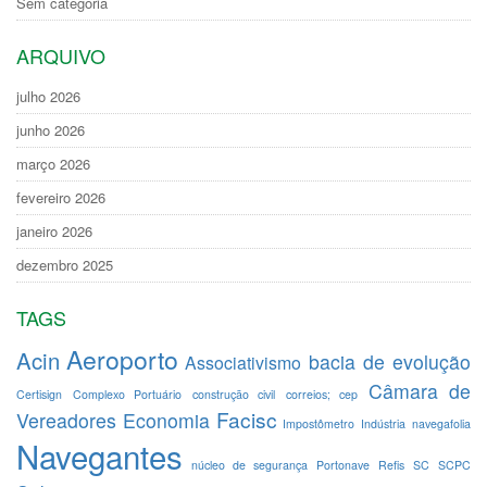
Sem categoria
ARQUIVO
julho 2026
junho 2026
março 2026
fevereiro 2026
janeiro 2026
dezembro 2025
TAGS
Aeroporto
Acin
bacia de evolução
Associativismo
Câmara de
Certisign
Complexo Portuário
construção civil
correios; cep
Facisc
Vereadores
Economia
Impostômetro
Indústria
navegafolia
Navegantes
núcleo de segurança
Portonave
Refis
SC
SCPC