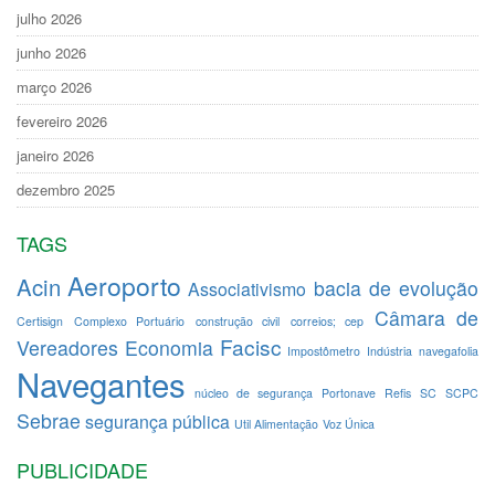
julho 2026
junho 2026
março 2026
fevereiro 2026
janeiro 2026
dezembro 2025
TAGS
Aeroporto
Acin
bacia de evolução
Associativismo
Câmara de
Certisign
Complexo Portuário
construção civil
correios; cep
Facisc
Vereadores
Economia
Impostômetro
Indústria
navegafolia
Navegantes
núcleo de segurança
Portonave
Refis
SC
SCPC
Sebrae
segurança pública
Util Alimentação
Voz Única
PUBLICIDADE