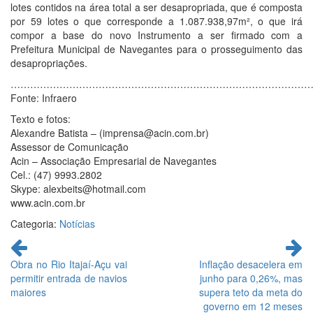
lotes contidos na área total a ser desapropriada, que é composta
por 59 lotes o que corresponde a 1.087.938,97m², o que irá
compor a base do novo Instrumento a ser firmado com a
Prefeitura Municipal de Navegantes para o prosseguimento das
desapropriações.
…………………………………………………………………………………
Fonte: Infraero
Texto e fotos:
Alexandre Batista – (imprensa@acin.com.br)
Assessor de Comunicação
Acin – Associação Empresarial de Navegantes
Cel.: (47) 9993.2802
Skype: alexbeits@hotmail.com
www.acin.com.br
Categoria:
Notícias
Continue
lendo
Obra no Rio Itajaí-Açu vai
Inflação desacelera em
permitir entrada de navios
junho para 0,26%, mas
maiores
supera teto da meta do
governo em 12 meses