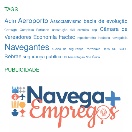
TAGS
Aeroporto
Acin
bacia de evolução
Associativismo
Câmara de
Certisign
Complexo Portuário
construção civil
correios; cep
Facisc
Vereadores
Economia
Impostômetro
Indústria
navegafolia
Navegantes
núcleo de segurança
Portonave
Refis
SC
SCPC
Sebrae
segurança pública
Util Alimentação
Voz Única
PUBLICIDADE