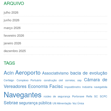
ARQUIVO
julho 2026
junho 2026
março 2026
fevereiro 2026
janeiro 2026
dezembro 2025
TAGS
Aeroporto
Acin
bacia de evolução
Associativismo
Câmara de
Certisign
Complexo Portuário
construção civil
correios; cep
Facisc
Vereadores
Economia
Impostômetro
Indústria
navegafolia
Navegantes
núcleo de segurança
Portonave
Refis
SC
SCPC
Sebrae
segurança pública
Util Alimentação
Voz Única