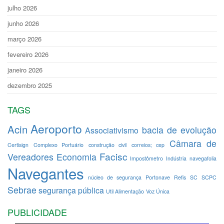
julho 2026
junho 2026
março 2026
fevereiro 2026
janeiro 2026
dezembro 2025
TAGS
Aeroporto
Acin
bacia de evolução
Associativismo
Câmara de
Certisign
Complexo Portuário
construção civil
correios; cep
Facisc
Vereadores
Economia
Impostômetro
Indústria
navegafolia
Navegantes
núcleo de segurança
Portonave
Refis
SC
SCPC
Sebrae
segurança pública
Util Alimentação
Voz Única
PUBLICIDADE