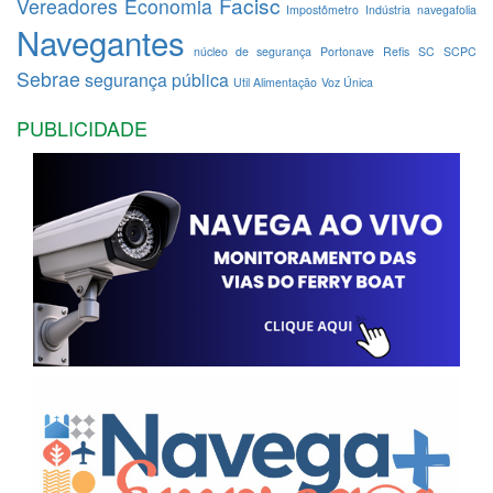
Facisc
Vereadores
Economia
Impostômetro
Indústria
navegafolia
Navegantes
núcleo de segurança
Portonave
Refis
SC
SCPC
Sebrae
segurança pública
Util Alimentação
Voz Única
PUBLICIDADE