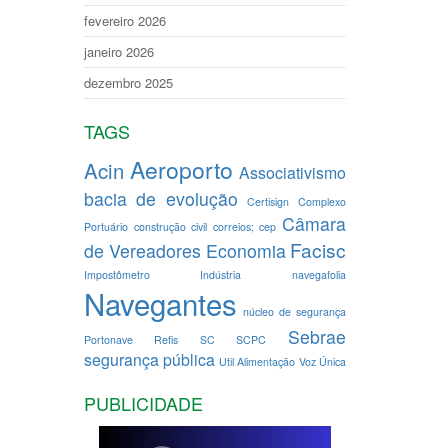
fevereiro 2026
janeiro 2026
dezembro 2025
TAGS
Aeroporto
Acin
Associativismo
bacia de evolução
Certisign
Complexo
Câmara
Portuário
construção civil
correios; cep
Facisc
de Vereadores
Economia
Impostômetro
Indústria
navegafolia
Navegantes
núcleo de segurança
Sebrae
Portonave
Refis
SC
SCPC
segurança pública
Util Alimentação
Voz Única
PUBLICIDADE