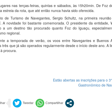
gares nas terças-feiras, quintas e sábados, às 15h20min. De Foz d
estreia da rota, que até então nunca havia sido oferecida.
rio de Turismo de Navegantes, Sergio Schultz, na primeira reuniã
aí. A novidade foi bastante comemorada. O presidente da entidade, 
ção a um destino tão procurado quanto Foz do Iguaçu, especialmen
smo regional.
ante a temporada de verão, os voos entre Navegantes e Buenos A
 três que já são operados regularmente desde o início deste ano. A l
 à procura.
Estão abertas as inscrições para o 3°
Gastronômico de Na