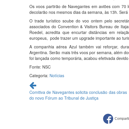
Os voos partirão de Navegantes em aviões com 70 lu
decolarão nos mesmos dias da semana, às 13h. Será a 
O trade turístico soube do voo ontem pelo secretá
associados do Convention & Visitors Bureau de Itaj
Roedel, acredita que encurtar distâncias em rela
europeus, pode trazer um upgrade importante ao turi
A companhia aérea Azul também vai reforçar, dur
Argentina. Serão mais três voos por semana, além dos
foi lançada como temporária, acabou efetivada devido
Fonte: NSC
Categoria:
Notícias
Continue
lendo
Comitiva de Navegantes solicita conclusão das obras
do novo Fórum ao Tribunal de Justiça