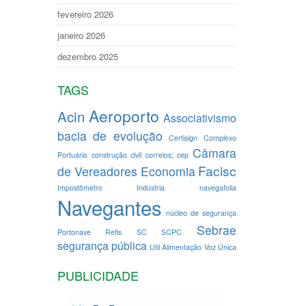
fevereiro 2026
janeiro 2026
dezembro 2025
TAGS
Aeroporto
Acin
Associativismo
bacia de evolução
Certisign
Complexo
Câmara
Portuário
construção civil
correios; cep
Facisc
de Vereadores
Economia
Impostômetro
Indústria
navegafolia
Navegantes
núcleo de segurança
Sebrae
Portonave
Refis
SC
SCPC
segurança pública
Util Alimentação
Voz Única
PUBLICIDADE