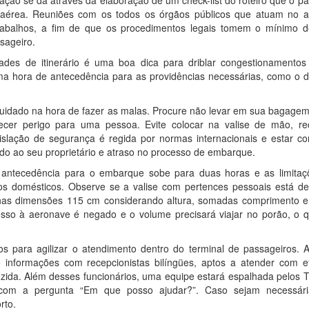
ação se dá através da elaboração de um check-list do roteiro que o p
aérea. Reuniões com os todos os órgãos públicos que atuam no a
 trabalhos, a fim de que os procedimentos legais tomem o mínimo 
sageiro.
dades de itinerário é uma boa dica para driblar congestionamentos 
a hora de antecedência para as providências necessárias, como o 
cuidado na hora de fazer as malas. Procure não levar em sua bagage
ecer perigo para uma pessoa. Evite colocar na valise de mão, rec
islação de segurança é regida por normas internacionais e estar c
do ao seu proprietário e atraso no processo de embarque.
e antecedência para o embarque sobe para duas horas e as limita
domésticos. Observe se a valise com pertences pessoais está de
 nas dimensões 115 cm considerando altura, somadas comprimento e 
so à aeronave é negado e o volume precisará viajar no porão, o 
ios para agilizar o atendimento dentro do terminal de passageiros. 
nformações com recepcionistas bilíngües, aptos a atender com efi
duzida. Além desses funcionários, uma equipe estará espalhada pelos 
s com a pergunta “Em que posso ajudar?”. Caso sejam necessár
rto.