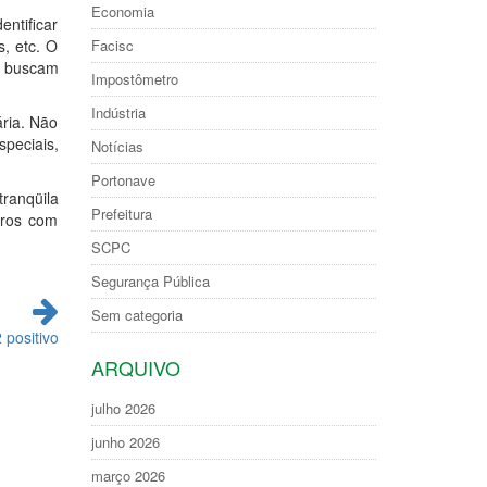
Economia
entificar
, etc. O
Facisc
a buscam
Impostômetro
Indústria
ária. Não
speciais,
Notícias
Portonave
ranqüila
Prefeitura
iros com
SCPC
Segurança Pública
Sem categoria
 positivo
ARQUIVO
julho 2026
junho 2026
março 2026