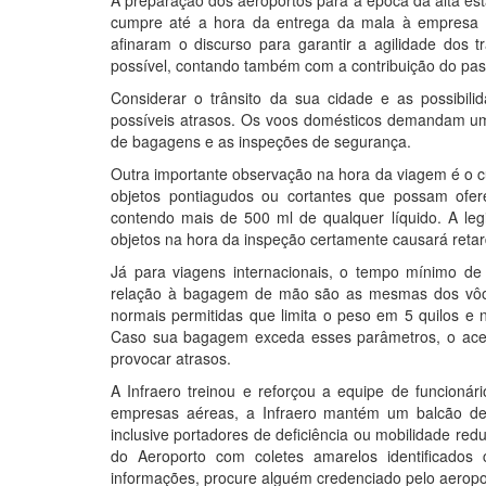
A preparação dos aeroportos para a época da alta est
cumpre até a hora da entrega da mala à empresa 
afinaram o discurso para garantir a agilidade dos
possível, contando também com a contribuição do pas
Considerar o trânsito da sua cidade e as possibili
possíveis atrasos. Os voos domésticos demandam um
de bagagens e as inspeções de segurança.
Outra importante observação na hora da viagem é o 
objetos pontiagudos ou cortantes que possam ofer
contendo mais de 500 ml de qualquer líquido. A leg
objetos na hora da inspeção certamente causará retar
Já para viagens internacionais, o tempo mínimo d
relação à bagagem de mão são as mesmas dos vôos 
normais permitidas que limita o peso em 5 quilos e
Caso sua bagagem exceda esses parâmetros, o aces
provocar atrasos.
A Infraero treinou e reforçou a equipe de funcionár
empresas aéreas, a Infraero mantém um balcão de i
inclusive portadores de deficiência ou mobilidade re
do Aeroporto com coletes amarelos identificado
informações, procure alguém credenciado pelo aeropo