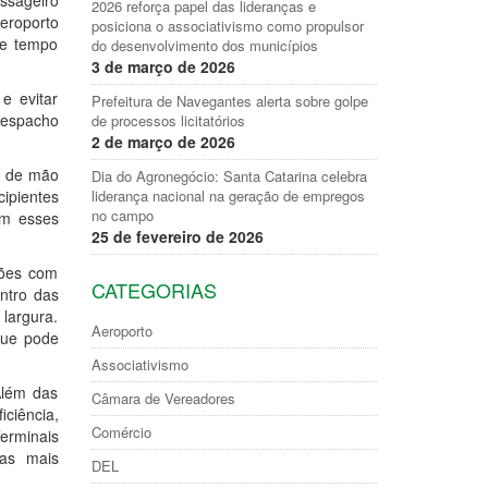
assageiro
2026 reforça papel das lideranças e
eroporto
posiciona o associativismo como propulsor
de tempo
do desenvolvimento dos municípios
3 de março de 2026
e evitar
Prefeitura de Navegantes alerta sobre golpe
despacho
de processos licitatórios
2 de março de 2026
m de mão
Dia do Agronegócio: Santa Catarina celebra
ipientes
liderança nacional na geração de empregos
no campo
om esses
25 de fevereiro de 2026
ções com
CATEGORIAS
ntro das
largura.
Aeroporto
que pode
Associativismo
Além das
Câmara de Vereadores
ciência,
Comércio
Terminais
ias mais
DEL