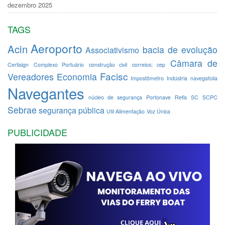
dezembro 2025
TAGS
Aeroporto
Acin
bacia de evolução
Associativismo
Câmara de
Certisign
Complexo Portuário
construção civil
correios; cep
Facisc
Vereadores
Economia
Impostômetro
Indústria
navegafolia
Navegantes
núcleo de segurança
Portonave
Refis
SC
SCPC
Sebrae
segurança pública
Util Alimentação
Voz Única
PUBLICIDADE