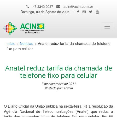
acin@acin.com.br
47 3342 2037
Domingo, 09 de Agosto de 2026
-
Toggl
navig
Início
»
Notícias
»
Anatel reduz tarifa da chamada de telefone
fixo para celular
Anatel reduz tarifa da chamada de
telefone fixo para celular
7 de novembro de 2011
Postado por: admin
O Diário Oficial da União publica na sexta-feira (4) a resolução da
Agência Nacional de Telecomunicações (Anatel) que reduz a
tarifa das chamadas feitas de telefone fixo para celular. Em 80