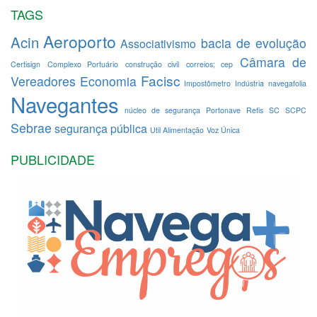
TAGS
Aeroporto
Acin
bacia de evolução
Associativismo
Câmara de
Certisign
Complexo Portuário
construção civil
correios; cep
Facisc
Vereadores
Economia
Impostômetro
Indústria
navegafolia
Navegantes
núcleo de segurança
Portonave
Refis
SC
SCPC
Sebrae
segurança pública
Util Alimentação
Voz Única
PUBLICIDADE