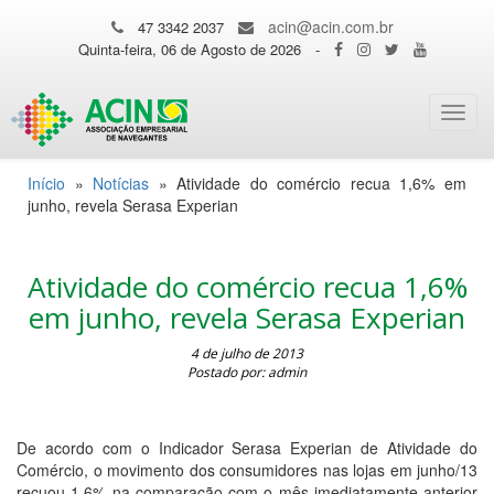
acin@acin.com.br
47 3342 2037
Quinta-feira, 06 de Agosto de 2026
-
Toggl
navig
Início
»
Notícias
»
Atividade do comércio recua 1,6% em
junho, revela Serasa Experian
Atividade do comércio recua 1,6%
em junho, revela Serasa Experian
4 de julho de 2013
Postado por: admin
De acordo com o Indicador Serasa Experian de Atividade do
Comércio, o movimento dos consumidores nas lojas em junho/13
recuou 1,6% na comparação com o mês imediatamente anterior