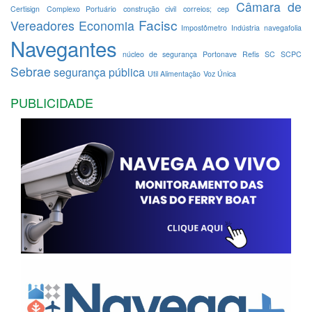
Câmara de
Certisign
Complexo Portuário
construção civil
correios; cep
Facisc
Vereadores
Economia
Impostômetro
Indústria
navegafolia
Navegantes
núcleo de segurança
Portonave
Refis
SC
SCPC
Sebrae
segurança pública
Util Alimentação
Voz Única
PUBLICIDADE