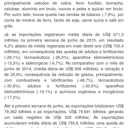
principalmente catodos de cobre, ferro fundido, borracha,
celulose, alumínio em bruto, couros e peles e açúcar em bruto.
Por outro lado, houve queda nas vendas de básicos (-7,8%), por
conta de minério de ferro, farelo de soja, carne suína e café em
grão.
Já as importações registraram média diária de US$ 671,3
milhões na primeira semana de junho de 2015, um resultado
4,2% abaixo da média registrada em maio deste ano (US$ 700,4
milhões), em consequência das quedas de adubos e fertilizantes
(-29,1%), farmacêuticos (-26,5%), aparelhos eletroeletrônicos
(-13,3%) e siderúrgicos (-6,7%). No comparativo com o mês de
junho de 2014, (média diária de US$ 906 milhões), a retração é
de 25,9%, consequência da redução de gastos, principalmente,
com combustíveis e lubrificantes (-48,7%), farmacêuticos
(-30,8%), adubos e fertilizantes (-30,6%), aparelhos
eletroeletrônicos (-19,1%) e químicos orgânicos e inorgânicos
(-17,3%).
Até a primeira semana de junho, as exportações totalizaram US$
79,362 bilhões e as importações, US$ 79,691 bilhões, gerando
um saldo negativo de US$ 329 milhões. As exportações
acumularam média diária de US$ 755,8 milhões, uma queda de