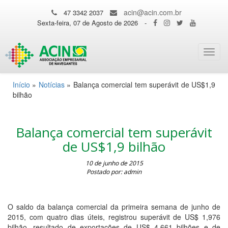
acin@acin.com.br
47 3342 2037
Sexta-feira, 07 de Agosto de 2026
-
Toggl
navig
Início
»
Notícias
»
Balança comercial tem superávit de US$1,9
bilhão
Balança comercial tem superávit
de US$1,9 bilhão
10 de junho de 2015
Postado por: admin
O saldo da balança comercial da primeira semana de junho de
2015, com quatro dias úteis, registrou superávit de US$ 1,976
bilhão, resultado de exportações de US$ 4,661 bilhões e de