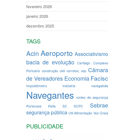
fevereiro 2026
janeiro 2026
dezembro 2025
TAGS
Aeroporto
Acin
Associativismo
bacia de evolução
Certisign
Complexo
Câmara
Portuário
construção civil
correios; cep
Facisc
de Vereadores
Economia
Impostômetro
Indústria
navegafolia
Navegantes
núcleo de segurança
Sebrae
Portonave
Refis
SC
SCPC
segurança pública
Util Alimentação
Voz Única
PUBLICIDADE