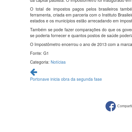
da capital paulista. O Impostômetro foi inaugurado em
O total de impostos pagos pelos brasileiros tam
ferramenta, criada em parceria com o Instituto Brasil
estados e os municípios estão arrecadando em impost
Também se pode fazer comparações do que os govern
se poderia fornecer e quantos postos de saúde poderi
O Impostômetro encerrou o ano de 2013 com a marca r
Fonte: G1
Categoria:
Notícias
Continue
lendo
Portonave inicia obra da segunda fase