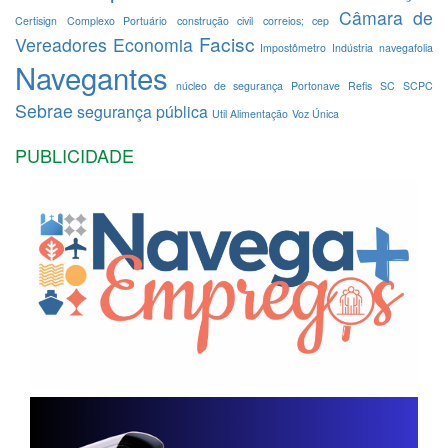
Câmara de
Certisign
Complexo Portuário
construção civil
correios; cep
Facisc
Vereadores
Economia
Impostômetro
Indústria
navegafolia
Navegantes
núcleo de segurança
Portonave
Refis
SC
SCPC
Sebrae
segurança pública
Util Alimentação
Voz Única
PUBLICIDADE