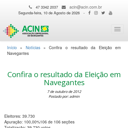
acin@acin.com.br
47 3342 2037
Segunda-feira, 10 de Agosto de 2026
-
Toggl
navig
Início
»
Notícias
»
Confira o resultado da Eleição em
Navegantes
Confira o resultado da Eleição em
Navegantes
7 de outubro de 2012
Postado por: admin
Eleitores: 39.730
Apuração: 100,00%106 de 106 seções
Totalização: 39.730 votos