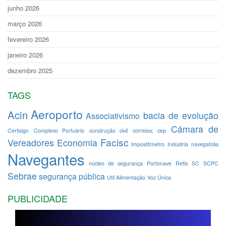
junho 2026
março 2026
fevereiro 2026
janeiro 2026
dezembro 2025
TAGS
Aeroporto
Acin
bacia de evolução
Associativismo
Câmara de
Certisign
Complexo Portuário
construção civil
correios; cep
Facisc
Vereadores
Economia
Impostômetro
Indústria
navegafolia
Navegantes
núcleo de segurança
Portonave
Refis
SC
SCPC
Sebrae
segurança pública
Util Alimentação
Voz Única
PUBLICIDADE