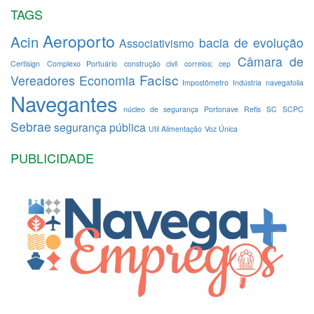
TAGS
Aeroporto
Acin
bacia de evolução
Associativismo
Câmara de
Certisign
Complexo Portuário
construção civil
correios; cep
Facisc
Vereadores
Economia
Impostômetro
Indústria
navegafolia
Navegantes
núcleo de segurança
Portonave
Refis
SC
SCPC
Sebrae
segurança pública
Util Alimentação
Voz Única
PUBLICIDADE