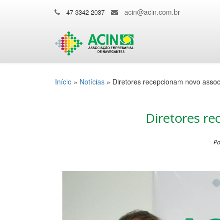
acin@acin.com.br
47 3342 2037
Início
»
Notícias
»
Diretores recepcionam novo asso
Diretores r
Po