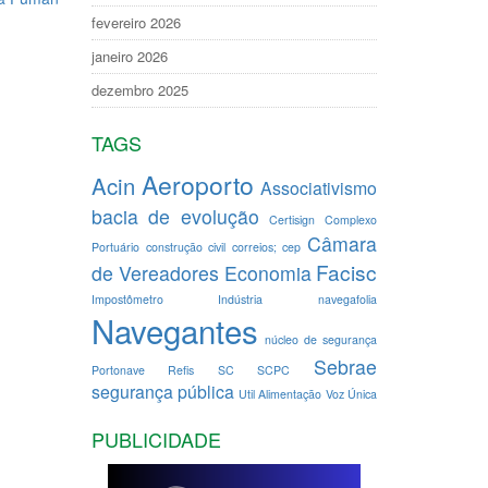
fevereiro 2026
janeiro 2026
dezembro 2025
TAGS
Aeroporto
Acin
Associativismo
bacia de evolução
Certisign
Complexo
Câmara
Portuário
construção civil
correios; cep
Facisc
de Vereadores
Economia
Impostômetro
Indústria
navegafolia
Navegantes
núcleo de segurança
Sebrae
Portonave
Refis
SC
SCPC
segurança pública
Util Alimentação
Voz Única
PUBLICIDADE