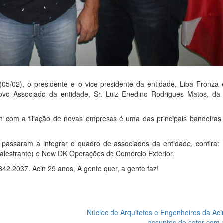
 (05/02), o presidente e o vice-presidente da entidade, Liba Fronza
novo Associado da entidade, Sr. Luiz Enedino Rodrigues Matos, da 
in com a filiação de novas empresas é uma das principais bandeiras
 passara
m a integrar o quadro de associados da entidade, confira: 
alestrante) e New DK Operações de Comércio Exterior.
2.2037. Acin 29 anos, A gente quer, a gente faz!
Núcleo de Arquitetos e Engenheiros da Aci
assuntos do setor com