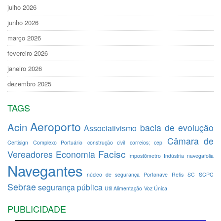
julho 2026
junho 2026
março 2026
fevereiro 2026
janeiro 2026
dezembro 2025
TAGS
Aeroporto
Acin
bacia de evolução
Associativismo
Câmara de
Certisign
Complexo Portuário
construção civil
correios; cep
Facisc
Vereadores
Economia
Impostômetro
Indústria
navegafolia
Navegantes
núcleo de segurança
Portonave
Refis
SC
SCPC
Sebrae
segurança pública
Util Alimentação
Voz Única
PUBLICIDADE