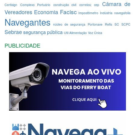
Câmara de
Certisign
Complexo Portuário
construção civil
correios; cep
Facisc
Vereadores
Economia
Impostômetro
Indústria
navegafolia
Navegantes
núcleo de segurança
Portonave
Refis
SC
SCPC
Sebrae
segurança pública
Util Alimentação
Voz Única
PUBLICIDADE