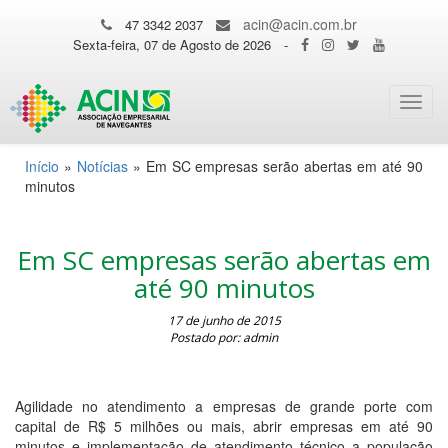
acin@acin.com.br
47 3342 2037
Sexta-feira, 07 de Agosto de 2026
-
Toggl
navig
Início
»
Notícias
»
Em SC empresas serão abertas em até 90
minutos
Em SC empresas serão abertas em
até 90 minutos
17 de junho de 2015
Postado por: admin
Agilidade no atendimento a empresas de grande porte com
capital de R$ 5 milhões ou mais, abrir empresas em até 90
minutos e implementação de atendimento técnico a população