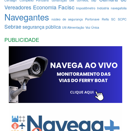
Certisign
Complexo Portuário
construção civil
correios; cep
Facisc
Vereadores
Economia
Impostômetro
Indústria
navegafolia
Navegantes
núcleo de segurança
Portonave
Refis
SC
SCPC
Sebrae
segurança pública
Util Alimentação
Voz Única
PUBLICIDADE