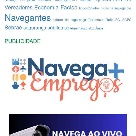
Facisc
Vereadores
Economia
Impostômetro
Indústria
navegafolia
Navegantes
núcleo de segurança
Portonave
Refis
SC
SCPC
Sebrae
segurança pública
Util Alimentação
Voz Única
PUBLICIDADE