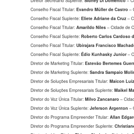
Diretor Secretário Suplente:
Sidney Di Domênico
– C
Conselho Fiscal Titular:
Evandro Müller de Castro
– 
Conselho Fiscal Suplente:
Eliete Adriane da Cruz
– C
Conselho Fiscal Titular:
Amarildo Niles
– Cidade de C
Conselho Fiscal Suplente:
Roberto Carlos Cardoso d
Conselho Fiscal Titular:
Ubirajara Francisco Machado
Conselho Fiscal Suplente:
Édio Kunhasky Junior
– C
Diretor de Marketing Titular:
Estevão Bertemes Guerr
Diretor de Marketing Suplente:
Sandra Sampaio Moli
Diretor de Soluções Empresariais Titular:
Maicon Luí
Diretor de Soluções Empresariais Suplente:
Maikel Ma
Diretor do Voz Única Titular:
Milvo Zancanaro
– Cidad
Diretor do Voz Única Suplente:
Jeferson Argenton
– 
Diretor do Programa Empreender Titular:
Allan Edgar
Diretor do Programa Empreender Suplente:
Christian