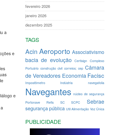
fevereiro 2026
janeiro 2026
dezembro 2025
iu a
TAGS
Aeroporto
Acin
Associativismo
ecções e
bacia de evolução
Certisign
Complexo
Câmara
des
Portuário
construção civil
correios; cep
Facisc
duas
de Vereadores
Economia
de
Impostômetro
Indústria
navegafolia
Navegantes
núcleo de segurança
diálogo e
Sebrae
Portonave
Refis
SC
SCPC
 a
segurança pública
Util Alimentação
Voz Única
PUBLICIDADE