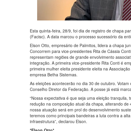
Esta quinta-feira, 28/9, foi dia de registro de chapa
(Facisc). A data marcou o processo sucessório da ent
Elson Otto, empresário de Palmitos, lidera a chapa j
Concorrem para vice-presidentes Rita de Cássia Conti 
representam regiões de grande envolvimento associat
integração. A primeira vice-presidente Rita Conti é 
primeira mulher eleita presidente eleita na Associaç
empresa Betha Sistemas.
As eleições acontecerão no dia 30 de outubro. Votam
Conselho Diretor da Federação. A posse já está marc
“Nossa expectativa é que seja uma eleição tranquila, 
redução na composição atual da chapa, alterando de 
nossa atuação será em prol do desenvolvimento susten
teremos como principais bandeiras a luta contra a alta 
infraestrutura”, declarou Elson.
*Elson Otto*