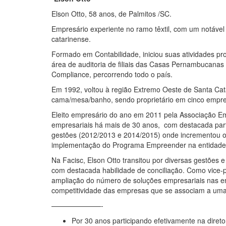
Elson Otto, 58 anos, de Palmitos /SC.
Empresário experiente no ramo têxtil, com um notável 
catarinense.
Formado em Contabilidade, iniciou suas atividades p
área de auditoria de filiais das Casas Pernambucanas
Compliance, percorrendo todo o país.
Em 1992, voltou à região Extremo Oeste de Santa Cat
cama/mesa/banho, sendo proprietário em cinco empree
Eleito empresário do ano em 2011 pela Associação Emp
empresariais há mais de 30 anos, com destacada part
gestões (2012/2013 e 2014/2015) onde incrementou o
implementação do Programa Empreender na entidade 
Na Facisc, Elson Otto transitou por diversas gestões e
com destacada habilidade de conciliação. Como vice-p
ampliação do número de soluções empresariais nas en
competitividade das empresas que se associam a uma
———————-
Por 30 anos participando efetivamente na direto