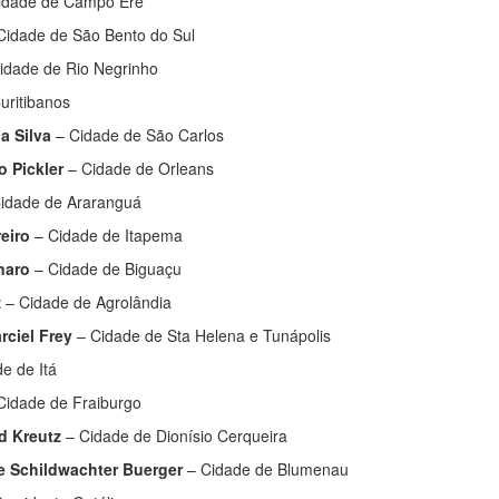
idade de Campo Erê
Cidade de São Bento do Sul
idade de Rio Negrinho
uritibanos
a Silva
– Cidade de São Carlos
 Pickler
– Cidade de Orleans
idade de Araranguá
eiro
– Cidade de Itapema
naro
– Cidade de Biguaçu
z
– Cidade de Agrolândia
rciel Frey
– Cidade de Sta Helena e Tunápolis
e de Itá
Cidade de Fraiburgo
d Kreutz
– Cidade de Dionísio Cerqueira
e Schildwachter Buerger
– Cidade de Blumenau