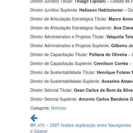
Diretor Jurídico Titular:
Thiago Cipriani
– Cidade de P
Diretor Jurídico Suplente:
Halisson Habitzreuter
– Ci
Diretor de Articulação Estratégica Titular:
Marco Anton
Diretor de Articulação Estratégica Suplente:
Ana Clara
Diretor Administrativo e Projetos Titular:
Valquíria Te
Diretor Administrativo e Projetos Suplente:
Gilberto 
Diretor de Capacitação Titular:
Poliana de Oliveira
– 
Diretor de Capacitação Suplente:
Crenilson Corrêa
–
Diretor de Sustentabilidade Titular:
Henrique Folster 
Diretor de Sustentabilidade Suplente:
Anestine Aman
Diretor Setorial Titular:
Gean Carlos de Bom da Silva
Diretor Setorial Suplente:
Antonio Carlos Bandeira G
Categoria:
Notícias
Continue
lendo
BR 470 – DNIT finaliza duplicação entre Navegantes
e Gaspar