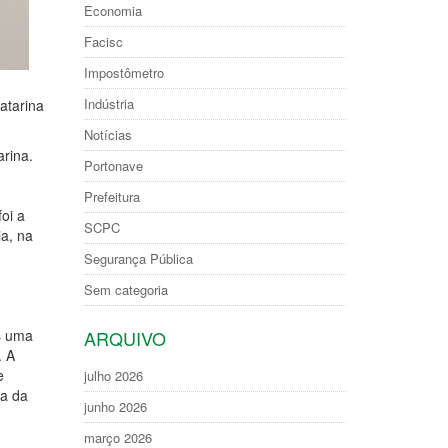
Economia
Facisc
Impostômetro
Indústria
atarina
Notícias
arina.
Portonave
Prefeitura
oi a
SCPC
ia, na
Segurança Pública
Sem categoria
ARQUIVO
os uma
. A
e
julho 2026
ia da
junho 2026
março 2026