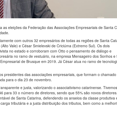
 para as eleições da Federação das Associações Empresariais de Santa C
idade.
untamente com outros 32 empresários de todas as regiões de Santa Cat
(Alto Vale) e César Smielevski de Criciúma (Extremo Sul). Os dois
ivista no estado e corroboram com Otto o pensamento de diálogo e
empresária no ramo de vestuário, na empresa Mensageiro dos Sonhos e f
ão Empresarial de Brusque em 2019. Já César atua no ramo de tecnolog
 os presidentes das associações empresariais, que formam o chamado
ada para o dia 23 de novembro.
transparente e justa, valorizando o associativismo catarinense. Tivem
46 para 33 o número de diretores, sendo que 55% são novos diretores
tável de Santa Catarina, defendendo os anseios da classe produtiva 
carga tributária e a justa distribuição dos tributos, bem como a melhor