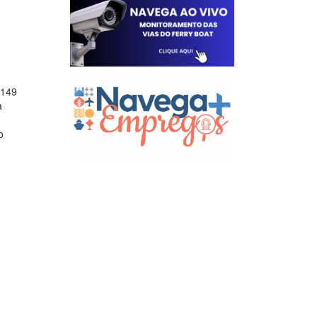
 149
a
o