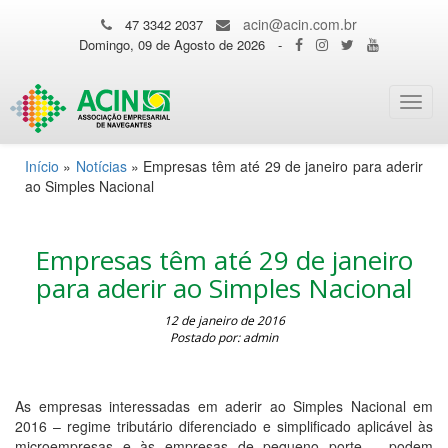
acin@acin.com.br
47 3342 2037
Domingo, 09 de Agosto de 2026
-
Toggl
navig
Início
»
Notícias
»
Empresas têm até 29 de janeiro para aderir
ao Simples Nacional
Empresas têm até 29 de janeiro
para aderir ao Simples Nacional
12 de janeiro de 2016
Postado por: admin
As empresas interessadas em aderir ao Simples Nacional em
2016 – regime tributário diferenciado e simplificado aplicável às
microempresas e às empresas de pequeno porte – podem