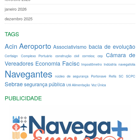
janeiro 2026
dezembro 2025
TAGS
Aeroporto
Acin
bacia de evolução
Associativismo
Câmara de
Certisign
Complexo Portuário
construção civil
correios; cep
Facisc
Vereadores
Economia
Impostômetro
Indústria
navegafolia
Navegantes
núcleo de segurança
Portonave
Refis
SC
SCPC
Sebrae
segurança pública
Util Alimentação
Voz Única
PUBLICIDADE