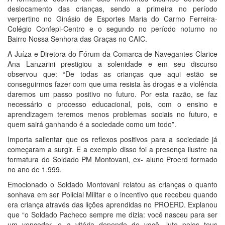
deslocamento das crianças, sendo a primeira no período
verpertino no Ginásio de Esportes Maria do Carmo Ferreira-
Colégio Confepi-Centro e o segundo no período noturno no
Bairro Nossa Senhora das Graças no CAIC.
A Juíza e Diretora do Fórum da Comarca de Navegantes Clarice
Ana Lanzarini prestigiou a solenidade e em seu discurso
observou que: “De todas as crianças que aqui estão se
conseguirmos fazer com que uma resista às drogas e a violência
daremos um passo positivo no futuro. Por esta razão, se faz
necessário o processo educacional, pois, com o ensino e
aprendizagem teremos menos problemas sociais no futuro, e
quem sairá ganhando é a sociedade como um todo”.
Importa salientar que os reflexos positivos para a sociedade já
começaram a surgir. E a exemplo disso foi a presença ilustre na
formatura do Soldado PM Montovani, ex- aluno Proerd formado
no ano de 1.999.
Emocionado o Soldado Montovani relatou as crianças o quanto
sonhava em ser Policial Militar e o incentivo que recebeu quando
era criança através das lições aprendidas no PROERD. Explanou
que “o Soldado Pacheco sempre me dizia: você nasceu para ser
um vencedor, e a vitória depende de você, lute pelos teus