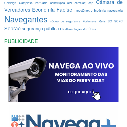
Câmara de
Certisign
Complexo Portuário
construção civil
correios; cep
Facisc
Vereadores
Economia
Impostômetro
Indústria
navegafolia
Navegantes
núcleo de segurança
Portonave
Refis
SC
SCPC
Sebrae
segurança pública
Util Alimentação
Voz Única
PUBLICIDADE