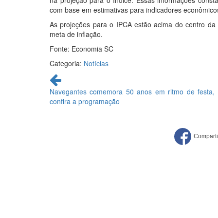
na projeção para o índice. Essas informações const
com base em estimativas para indicadores econômicos f
As projeções para o IPCA estão acima do centro da 
meta de inflação.
Fonte: Economia SC
Categoria:
Notícias
Continue
lendo
Navegantes comemora 50 anos em ritmo de festa,
confira a programação