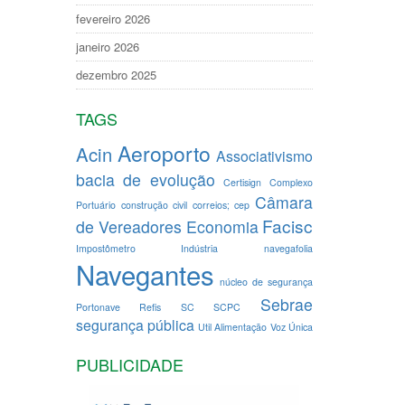
fevereiro 2026
janeiro 2026
dezembro 2025
TAGS
Aeroporto
Acin
Associativismo
bacia de evolução
Certisign
Complexo
Câmara
Portuário
construção civil
correios; cep
Facisc
de Vereadores
Economia
Impostômetro
Indústria
navegafolia
Navegantes
núcleo de segurança
Sebrae
Portonave
Refis
SC
SCPC
segurança pública
Util Alimentação
Voz Única
PUBLICIDADE