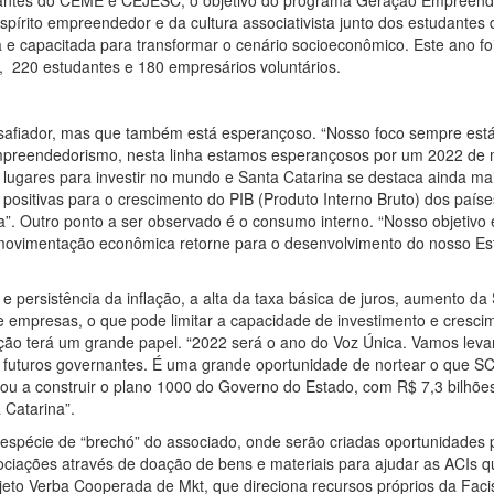
grantes do CEME e CEJESC, o objetivo do programa Geração Empreen
spírito empreendedor e da cultura associativista junto dos estudantes 
 e capacitada para transformar o cenário socioeconômico. Este ano fo
s, 220 estudantes e 180 empresários voluntários.
safiador, mas que também está esperançoso. “Nosso foco sempre está
empreendedorismo, nesta linha estamos esperançosos por um 2022 de 
 lugares para investir no mundo e Santa Catarina se destaca ainda mai
ositivas para o crescimento do PIB (Produto Interno Bruto) dos país
a”. Outro ponto a ser observado é o consumo interno. “Nosso objetivo
 movimentação econômica retorne para o desenvolvimento do nosso Es
 e persistência da inflação, a alta da taxa básica de juros, aumento da 
s e empresas, o que pode limitar a capacidade de investimento e cresci
ão terá um grande papel. “2022 será o ano do Voz Única. Vamos leva
futuros governantes. É uma grande oportunidade de nortear o que SC
ou a construir o plano 1000 do Governo do Estado, com R$ 7,3 bilhõe
 Catarina”.
 espécie de “brechó” do associado, onde serão criadas oportunidades
ociações através de doação de bens e materiais para ajudar as ACIs 
jeto Verba Cooperada de Mkt, que direciona recursos próprios da Faci