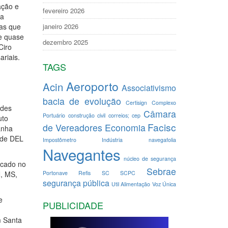
ação e
fevereiro 2026
ra
janeiro 2026
sas que
e quase
dezembro 2025
Ciro
riais.
TAGS
Aeroporto
Acin
Associativismo
bacia de evolução
Certisign
Complexo
ades
Câmara
Portuário
construção civil
correios; cep
uto
Facisc
de Vereadores
Economia
anha
ede DEL
Impostômetro
Indústria
navegafolia
Navegantes
núcleo de segurança
ocado no
Sebrae
Portonave
Refis
SC
SCPC
, MS,
segurança pública
Util Alimentação
Voz Única
e
PUBLICIDADE
m Santa