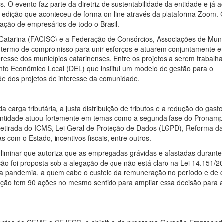
. O evento faz parte da diretriz de sustentabilidade da entidade e já 
ira edição que aconteceu de forma on-line através da plataforma Zoom.
ação de empresários de todo o Brasil.
Catarina (FACISC) e a Federação de Consórcios, Associações de Muni
 termo de compromisso para unir esforços e atuarem conjuntamente 
eresse dos municípios catarinenses. Entre os projetos a serem trabalh
to Econômico Local (DEL) que institui um modelo de gestão para o
de dos projetos de interesse da comunidade.
carga tributária, a justa distribuição de tributos e a redução do gasto
entidade atuou fortemente em temas como a segunda fase do Pronamp
retirada do ICMS, Lei Geral de Proteção de Dados (LGPD), Reforma d
s com o Estado, incentivos fiscais, entre outros.
liminar que autoriza que as empregadas grávidas e afastadas durante
o foi proposta sob a alegação de que não está claro na Lei 14.151/2
 a pandemia, a quem cabe o custeio da remuneração no período e de 
ação tem 90 ações no mesmo sentido para ampliar essa decisão para 