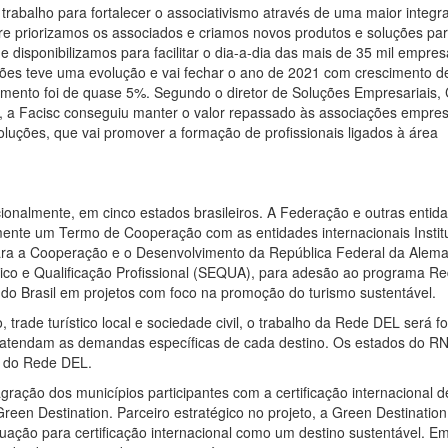
trabalho para fortalecer o associativismo através de uma maior integr
e priorizamos os associados e criamos novos produtos e soluções pa
e disponibilizamos para facilitar o dia-a-dia das mais de 35 mil empre
ões teve uma evolução e vai fechar o ano de 2021 com crescimento d
mento foi de quase 5%. Segundo o diretor de Soluções Empresariais, 
, a Facisc conseguiu manter o valor repassado às associações empresa
luções, que vai promover a formação de profissionais ligados à área
onalmente, em cinco estados brasileiros. A Federação e outras entid
ente um Termo de Cooperação com as entidades internacionais Instit
ara a Cooperação e o Desenvolvimento da República Federal da Alem
co e Qualificação Profissional (SEQUA), para adesão ao programa R
es do Brasil em projetos com foco na promoção do turismo sustentável.
trade turístico local e sociedade civil, o trabalho da Rede DEL será f
 atendam as demandas específicas de cada destino. Os estados do RN
e do Rede DEL.
ração dos municípios participantes com a certificação internacional d
een Destination. Parceiro estratégico no projeto, a Green Destination
uação para certificação internacional como um destino sustentável. E