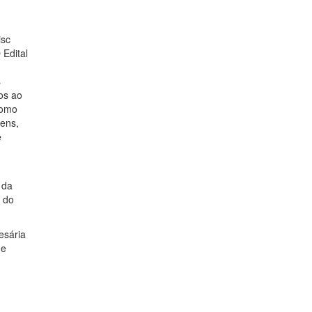
isc
Edital
s
os ao
como
gens,
e
 da
s do
esária
de