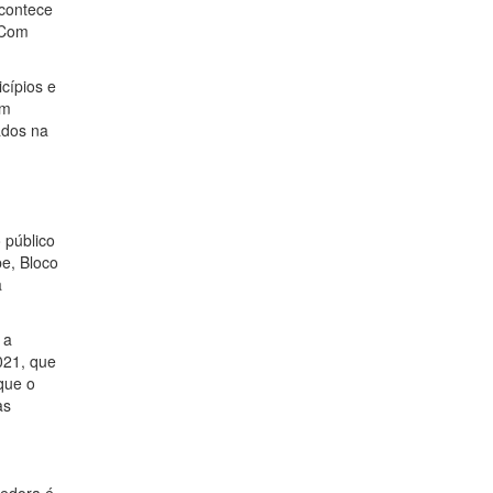
acontece
 Com
cípios e
em
ados na
 público
e, Bloco
a
 a
021, que
que o
as