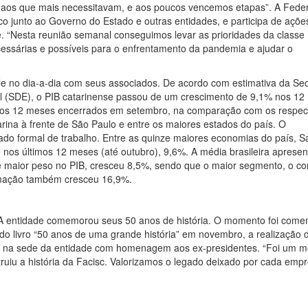
e aos que mais necessitavam, e aos poucos vencemos etapas”. A Fede
o junto ao Governo do Estado e outras entidades, e participa de açõe
. “Nesta reunião semanal conseguimos levar as prioridades da classe
ssárias e possíveis para o enfrentamento da pandemia e ajudar o
 no dia-a-dia com seus associados. De acordo com estimativa da Sec
 (SDE), o PIB catarinense passou de um crescimento de 9,1% nos 12
nos 12 meses encerrados em setembro, na comparação com os respec
rina à frente de São Paulo e entre os maiores estados do país. O
do formal de trabalho. Entre as quinze maiores economias do país, S
nos últimos 12 meses (até outubro), 9,6%. A média brasileira aprese
de maior peso no PIB, cresceu 8,5%, sendo que o maior segmento, o c
ormação também cresceu 16,9%.
 A entidade comemorou seus 50 anos de história. O momento foi com
do livro “50 anos de uma grande história” em novembro, a realização
to na sede da entidade com homenagem aos ex-presidentes. “Foi um 
iu a história da Facisc. Valorizamos o legado deixado por cada empr