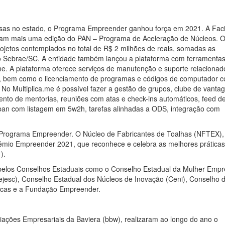
sas no estado, o Programa Empreender ganhou força em 2021. A Fac
aram mais uma edição do PAN – Programa de Aceleração de Núcleos. O 
ojetos contemplados no total de R$ 2 milhões de reais, somadas as
do Sebrae/SC. A entidade também lançou a plataforma com ferramenta
me. A plataforma oferece serviços de manutenção e suporte relacionad
), bem como o licenciamento de programas e códigos de computador 
 No Multiplica.me é possível fazer a gestão de grupos, clube de vanta
to de mentorias, reuniões com atas e check-ins automáticos, feed d
nban com listagem em 5w2h, tarefas alinhadas a ODS, integração com
 Programa Empreender. O Núcleo de Fabricantes de Toalhas (NFTEX),
Prêmio Empreender 2021, que reconhece e celebra as melhores prática
).
 pelos Conselhos Estaduais como o Conselho Estadual da Mulher Empr
esc), Conselho Estadual dos Núcleos de Inovação (Ceni), Conselho 
nicas e a Fundação Empreender.
ciações Empresariais da Baviera (bbw), realizaram ao longo do ano o