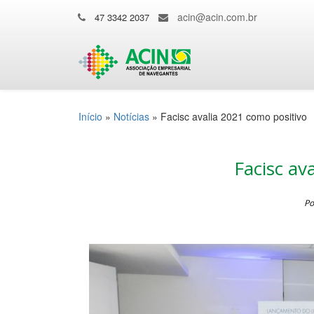
acin@acin.com.br
47 3342 2037
Início
»
Notícias
»
Facisc avalia 2021 como positivo
Facisc av
Po