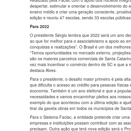
Realizado pela Facisc com o apoio dos núcleos inte
despertar, estimular e orientar o desenvolvimento do e
ensino médio e criar uma geração consciente, proativa
edição e reuniu 47 escolas, sendo 33 escolas pública
Para 2022
O presidente Sérgio lembra que 2022 será um ano de
ao que for melhor para o associativismo e apoio ao 
conquistas e realizações”. O Brasil é um dos melhores
“Temos oportunidades no mercado externo, projeções p
são os maiores parceiros comerciais de Santa Catarin
vez mais incentivar o comércio dentro de SC e que a
destaca Alves.
Para o presidente, o desafio maior primeiro é pela alta
que dificulta o acesso ao crédito para pessoas física
economia. Também é um ano eleitoral e que a populaç
necessidades e vamos encaminhar pleitos aos nossos 
exemplo do que aconteceu com a última edição e ajud
tirar da gaveta obras em todos os municípios de Santa
Para o Sistema Facisc, a entidade pretende criar uma
empresas e instituições possam contribuir com as ass
precisam. Outra ação que terá nova edição será o Pro