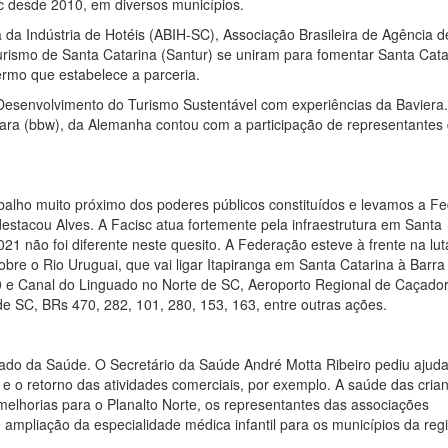
c desde 2010, em diversos municípios.
 da Indústria de Hotéis (ABIH-SC), Associação Brasileira de Agência d
rismo de Santa Catarina (Santur) se uniram para fomentar Santa Cata
ermo que estabelece a parceria.
e Desenvolvimento do Turismo Sustentável com experiências da Baviera
vara (bbw), da Alemanha contou com a participação de representantes
balho muito próximo dos poderes públicos constituídos e levamos a F
estacou Alves. A Facisc atua fortemente pela infraestrutura em Santa
1 não foi diferente neste quesito. A Federação esteve à frente na lut
bre o Rio Uruguai, que vai ligar Itapiranga em Santa Catarina à Barra
0 e Canal do Linguado no Norte de SC, Aeroporto Regional de Caçador
de SC, BRs 470, 282, 101, 280, 153, 163, entre outras ações.
tado da Saúde. O Secretário da Saúde André Motta Ribeiro pediu ajud
s e o retorno das atividades comerciais, por exemplo. A saúde das cria
elhorias para o Planalto Norte, os representantes das associações
 ampliação da especialidade médica infantil para os municípios da reg