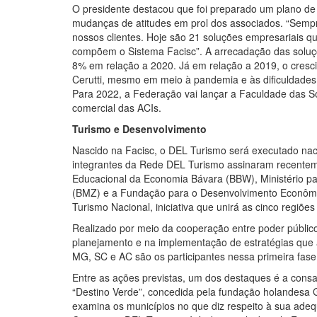
O presidente destacou que foi preparado um plano de 
mudanças de atitudes em prol dos associados. “Sempr
nossos clientes. Hoje são 21 soluções empresariais qu
compõem o Sistema Facisc”. A arrecadação das soluç
8% em relação a 2020. Já em relação a 2019, o cresci
Cerutti, mesmo em meio à pandemia e às dificuldades
Para 2022, a Federação vai lançar a Faculdade das So
comercial das ACIs.
Turismo e Desenvolvimento
Nascido na Facisc, o DEL Turismo será executado naci
integrantes da Rede DEL Turismo assinaram recentem
Educacional da Economia Bávara (BBW), Ministério p
(BMZ) e a Fundação para o Desenvolvimento Econômi
Turismo Nacional, iniciativa que unirá as cinco regiõ
Realizado por meio da cooperação entre poder público, 
planejamento e na implementação de estratégias que
MG, SC e AC são os participantes nessa primeira fas
Entre as ações previstas, um dos destaques é a consag
“Destino Verde”, concedida pela fundação holandesa Gr
examina os municípios no que diz respeito à sua adeq