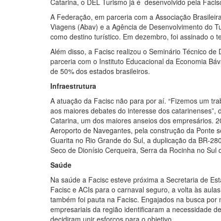
Catarina, o DEL Turismo já é desenvolvido pela Facis
A Federação, em parceria com a Associação Brasileira
Viagens (Abav) e a Agência de Desenvolvimento do Tu
como destino turístico. Em dezembro, foi assinado o t
Além disso, a Facisc realizou o Seminário Técnico d
parceria com o Instituto Educacional da Economia Bá
de 50% dos estados brasileiros.
Infraestrutura
A atuação da Facisc não para por aí. “Fizemos um tra
aos maiores debates do interesse dos catarinenses”, d
Catarina, um dos maiores anseios dos empresários. 202
Aeroporto de Navegantes, pela construção da Ponte so
Guarita no Rio Grande do Sul, a duplicação da BR-28
Seco de Dionísio Cerqueira, Serra da Rocinha no Sul 
Saúde
Na saúde a Facisc esteve próxima a Secretaria de Es
Facisc e ACIs para o carnaval seguro, a volta às aula
também foi pauta na Facisc. Engajados na busca por m
empresariais da região identificaram a necessidade de
decidiram unir esforços para o objetivo.