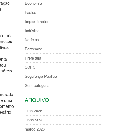
ração
Economia
s
Facisc
Impostômetro
Indústria
retaria
Notícias
 meses
tivos
Portonave
Prefeitura
anta
ntou
SCPC
omércio
Segurança Pública
Sem categoria
emorado
ARQUIVO
 de uma
momento
julho 2026
esário
junho 2026
março 2026