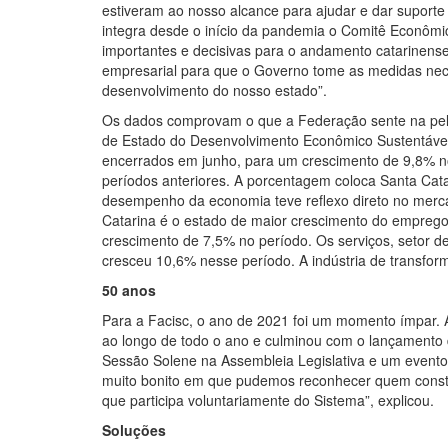
estiveram ao nosso alcance para ajudar e dar suport
integra desde o início da pandemia o Comitê Econômic
importantes e decisivas para o andamento catarinense
empresarial para que o Governo tome as medidas nece
desenvolvimento do nosso estado”.
Os dados comprovam o que a Federação sente na pele
de Estado do Desenvolvimento Econômico Sustentável
encerrados em junho, para um crescimento de 9,8% 
períodos anteriores. A porcentagem coloca Santa Cata
desempenho da economia teve reflexo direto no merca
Catarina é o estado de maior crescimento do emprego 
crescimento de 7,5% no período. Os serviços, setor 
cresceu 10,6% nesse período. A indústria de transf
50 anos
Para a Facisc, o ano de 2021 foi um momento ímpar.
ao longo de todo o ano e culminou com o lançamento 
Sessão Solene na Assembleia Legislativa e um even
muito bonito em que pudemos reconhecer quem constru
que participa voluntariamente do Sistema”, explicou.
Soluções