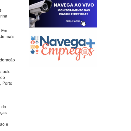
e
rina
. Em
 de mais
ederação
a pelo
 do
, Porto
a da
nças
ião e