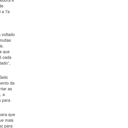
dedora é
de
i a 7a
 voltado
muitas
s.
es que
 é cada
tado”,
Selic
mento da
ntar as
, a
s para
 para que
que mais
sc para