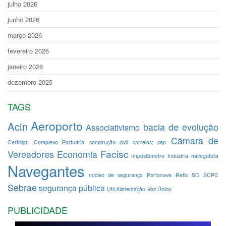
julho 2026
junho 2026
março 2026
fevereiro 2026
janeiro 2026
dezembro 2025
TAGS
Aeroporto
Acin
bacia de evolução
Associativismo
Câmara de
Certisign
Complexo Portuário
construção civil
correios; cep
Facisc
Vereadores
Economia
Impostômetro
Indústria
navegafolia
Navegantes
núcleo de segurança
Portonave
Refis
SC
SCPC
Sebrae
segurança pública
Util Alimentação
Voz Única
PUBLICIDADE