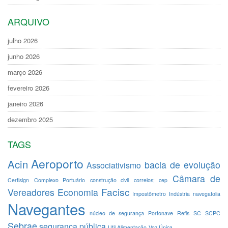
ARQUIVO
julho 2026
junho 2026
março 2026
fevereiro 2026
janeiro 2026
dezembro 2025
TAGS
Aeroporto
Acin
bacia de evolução
Associativismo
Câmara de
Certisign
Complexo Portuário
construção civil
correios; cep
Facisc
Vereadores
Economia
Impostômetro
Indústria
navegafolia
Navegantes
núcleo de segurança
Portonave
Refis
SC
SCPC
Sebrae
segurança pública
Util Alimentação
Voz Única