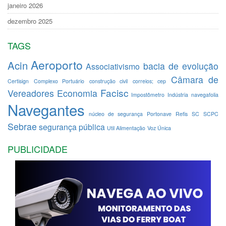
janeiro 2026
dezembro 2025
TAGS
Aeroporto
Acin
bacia de evolução
Associativismo
Câmara de
Certisign
Complexo Portuário
construção civil
correios; cep
Facisc
Vereadores
Economia
Impostômetro
Indústria
navegafolia
Navegantes
núcleo de segurança
Portonave
Refis
SC
SCPC
Sebrae
segurança pública
Util Alimentação
Voz Única
PUBLICIDADE