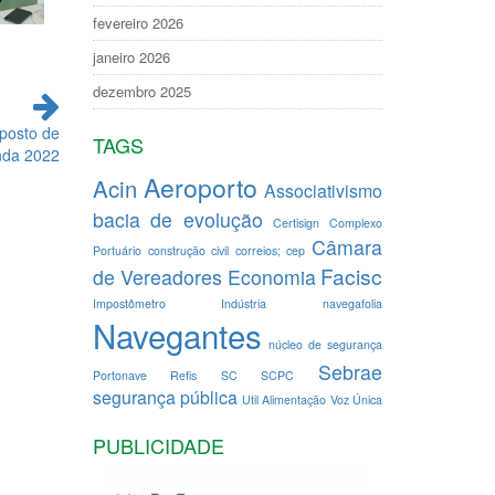
fevereiro 2026
janeiro 2026
dezembro 2025
mposto de
TAGS
nda 2022
Aeroporto
Acin
Associativismo
bacia de evolução
Certisign
Complexo
Câmara
Portuário
construção civil
correios; cep
Facisc
de Vereadores
Economia
Impostômetro
Indústria
navegafolia
Navegantes
núcleo de segurança
Sebrae
Portonave
Refis
SC
SCPC
segurança pública
Util Alimentação
Voz Única
PUBLICIDADE