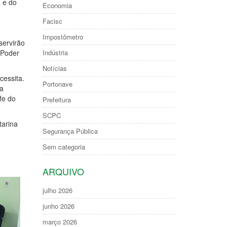
a e do
Economia
Facisc
Impostômetro
servirão
 Poder
Indústria
Notícias
cessita.
Portonave
 a
fe do
Prefeitura
SCPC
tarina
Segurança Pública
Sem categoria
ARQUIVO
julho 2026
junho 2026
março 2026