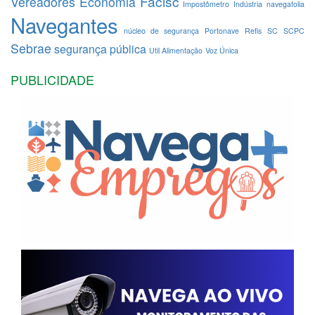
Facisc
Vereadores
Economia
Impostômetro
Indústria
navegafolia
Navegantes
núcleo de segurança
Portonave
Refis
SC
SCPC
Sebrae
segurança pública
Util Alimentação
Voz Única
PUBLICIDADE