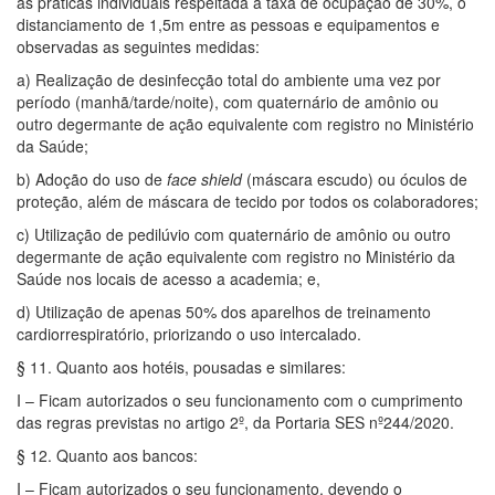
as práticas individuais respeitada a taxa de ocupação de 30%, o
distanciamento de 1,5m entre as pessoas e equipamentos e
observadas as seguintes medidas:
a) Realização de desinfecção total do ambiente uma vez por
período (manhã/tarde/noite), com quaternário de amônio ou
outro degermante de ação equivalente com registro no Ministério
da Saúde;
b) Adoção do uso de
face shield
(máscara escudo) ou óculos de
proteção, além de máscara de tecido por todos os colaboradores;
c) Utilização de pedilúvio com quaternário de amônio ou outro
degermante de ação equivalente com registro no Ministério da
Saúde nos locais de acesso a academia; e,
d) Utilização de apenas 50% dos aparelhos de treinamento
cardiorrespiratório, priorizando o uso intercalado.
§ 11. Quanto aos hotéis, pousadas e similares:
I – Ficam autorizados o seu funcionamento com o cumprimento
das regras previstas no artigo 2º, da Portaria SES nº244/2020.
§ 12. Quanto aos bancos:
I – Ficam autorizados o seu funcionamento, devendo o