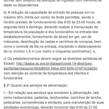
família, sem prejuízo da liberação do ingresso com menores de
idade ou dependentes;
b) A redução da capacidade de entrada de pessoas em no
máximo 30% (trinta por cento) do limite permitido, sendo o
horário previsto de funcionamento das 8:00 às 23:00 horas, de
segunda-feira à domingo, devendo realizar a mensuração de
temperatura da população e dos funcionários na entrada dos
estabelecimentos, fornecimento de álcool em gel, uso de
máscaras, desinfecção de cestas e carrinhos de compras, bem
como o controle da fila na entrada, mantendo o distanciamento
de no mínimo 1,5 m (um metro e cinquenta centímetros); e,
c) Os estabelecimentos devem seguir as diretrizes sanitárias do
Estado:
http://dados.sc.gov.br/dataset/covid-19-diretrizes-
sanitarias/resource/093d8933-94ba-4f3f-82f6-074f73c3a632
,
com atenção ao controle da temperatura dos clientes e
funcionários.
§ 2º Quanto aos serviços de alimentação:
I – Em relação aos serviços que envolvem a alimentação, tais
como restaurantes, padarias, lanchonetes, carrinhos de lanche,
petiscarias, conveniências e similares, para manutenção de suas
atividades econômicas, deverão funcionar das 6:00 às 21:00