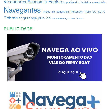
Facisc
Vereadores
Economia
Impostômetro
Indústria
navegafolia
Navegantes
núcleo de segurança
Portonave
Refis
SC
SCPC
Sebrae
segurança pública
Util Alimentação
Voz Única
PUBLICIDADE