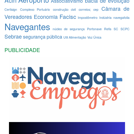
Acin
bacia de evolução
Associativismo
Câmara de
Certisign
Complexo Portuário
construção civil
correios; cep
Facisc
Vereadores
Economia
Impostômetro
Indústria
navegafolia
Navegantes
núcleo de segurança
Portonave
Refis
SC
SCPC
Sebrae
segurança pública
Util Alimentação
Voz Única
PUBLICIDADE