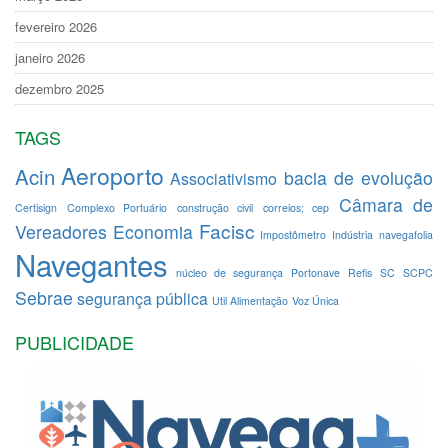
fevereiro 2026
janeiro 2026
dezembro 2025
TAGS
Aeroporto
Acin
bacia de evolução
Associativismo
Câmara de
Certisign
Complexo Portuário
construção civil
correios; cep
Facisc
Vereadores
Economia
Impostômetro
Indústria
navegafolia
Navegantes
núcleo de segurança
Portonave
Refis
SC
SCPC
Sebrae
segurança pública
Util Alimentação
Voz Única
PUBLICIDADE