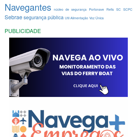
Navegantes
núcleo de segurança
Portonave
Refis
SC
SCPC
Sebrae
segurança pública
Util Alimentação
Voz Única
PUBLICIDADE