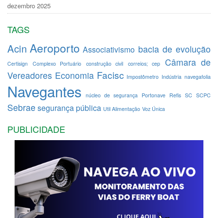
dezembro 2025
TAGS
Aeroporto
Acin
bacia de evolução
Associativismo
Câmara de
Certisign
Complexo Portuário
construção civil
correios; cep
Facisc
Vereadores
Economia
Impostômetro
Indústria
navegafolia
Navegantes
núcleo de segurança
Portonave
Refis
SC
SCPC
Sebrae
segurança pública
Util Alimentação
Voz Única
PUBLICIDADE