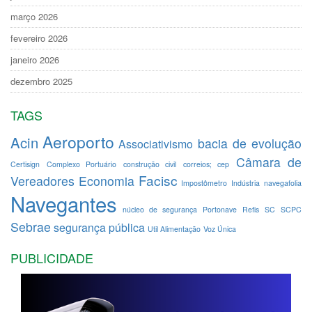
março 2026
fevereiro 2026
janeiro 2026
dezembro 2025
TAGS
Aeroporto
Acin
bacia de evolução
Associativismo
Câmara de
Certisign
Complexo Portuário
construção civil
correios; cep
Facisc
Vereadores
Economia
Impostômetro
Indústria
navegafolia
Navegantes
núcleo de segurança
Portonave
Refis
SC
SCPC
Sebrae
segurança pública
Util Alimentação
Voz Única
PUBLICIDADE