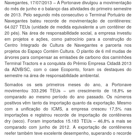
Navegantes, 17/07/2013 – A Portonave divulgou a movimentação
do mês de junho e o balanço das atividades do primeiro semestre
de 2013. Pelo segundo mês consecutivo o Terminal Portuário de
Navegantes bateu recorde de movimentação de contêineres:
64.027 TEUs (unidade de medida equivalente a um contêiner de
20 pés). Na área de responsabilidade social, a empresa investiu
em projetos e ações, como patrocínio para a construção do
Centro Integrado de Cultura de Navegantes e parceria nos
projetos do Espaço Contém Cultura. O plantio de 6 mil mudas de
árvores para compensar as emissões de carbono dos caminhões
Terminal Tractors e a conquista do Prêmio Empresa Cidadã 2013
da ADVB/SC, com o case Ecoponto, foram os destaques do
semestre na área de responsabilidade ambiental.
Somados os seis primeiros meses do ano, a Portonave
movimentou 333.296 TEUs – um crescimento de 18,8% se
comparado ao mesmo período do ano passado. Os números
positivos vêm tanto da importação quanto da exportação. Mesmo
com a unificação do ICMS, a empresa cresceu 17,5% nas
importações e registrou recorde de importação de contêineres
dry (seco). Foram importados 15.183 TEUs – 46,8% a mais se
comparado com junho de 2012. A exportação de contêineres
reefer também teve excelente desempenho, superando o recorde