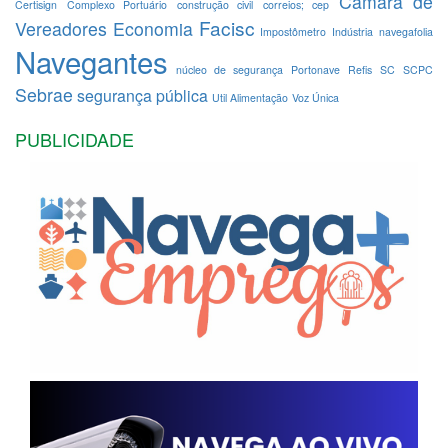
Câmara de
Certisign
Complexo Portuário
construção civil
correios; cep
Facisc
Vereadores
Economia
Impostômetro
Indústria
navegafolia
Navegantes
núcleo de segurança
Portonave
Refis
SC
SCPC
Sebrae
segurança pública
Util Alimentação
Voz Única
PUBLICIDADE