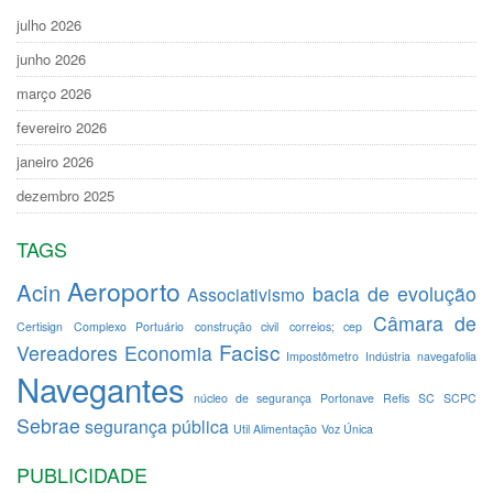
julho 2026
junho 2026
março 2026
fevereiro 2026
janeiro 2026
dezembro 2025
TAGS
Aeroporto
Acin
bacia de evolução
Associativismo
Câmara de
Certisign
Complexo Portuário
construção civil
correios; cep
Facisc
Vereadores
Economia
Impostômetro
Indústria
navegafolia
Navegantes
núcleo de segurança
Portonave
Refis
SC
SCPC
Sebrae
segurança pública
Util Alimentação
Voz Única
PUBLICIDADE