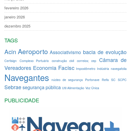
fevereiro 2026
janeiro 2026
dezembro 2025
TAGS
Aeroporto
Acin
bacia de evolução
Associativismo
Câmara de
Certisign
Complexo Portuário
construção civil
correios; cep
Facisc
Vereadores
Economia
Impostômetro
Indústria
navegafolia
Navegantes
núcleo de segurança
Portonave
Refis
SC
SCPC
Sebrae
segurança pública
Util Alimentação
Voz Única
PUBLICIDADE