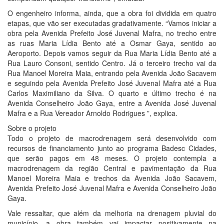
O engenheiro informa, ainda, que a obra foi dividida em quatro
etapas, que vão ser executadas gradativamente. “Vamos iniciar a
obra pela Avenida Prefeito José Juvenal Mafra, no trecho entre
as ruas Maria Lídia Bento até a Osmar Gaya, sentido ao
Aeroporto. Depois vamos seguir da Rua Maria Lídia Bento até a
Rua Lauro Consoni, sentido Centro. Já o terceiro trecho vai da
Rua Manoel Moreira Maia, entrando pela Avenida João Sacavem
e seguindo pela Avenida Prefeito José Juvenal Mafra até a Rua
Carlos Maximiliano da Silva. O quarto e último trecho é na
Avenida Conselheiro João Gaya, entre a Avenida José Juvenal
Mafra e a Rua Vereador Arnoldo Rodrigues ”, explica.
Sobre o projeto
Todo o projeto de macrodrenagem será desenvolvido com
recursos de financiamento junto ao programa Badesc Cidades,
que serão pagos em 48 meses. O projeto contempla a
macrodrenagem da região Central e pavimentação da Rua
Manoel Moreira Maia e trechos da Avenida João Sacavem,
Avenida Prefeito José Juvenal Mafra e Avenida Conselheiro João
Gaya.
Vale ressaltar, que além da melhoria na drenagem pluvial do
município, a obra também vai impactar positivamente na