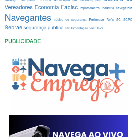
Facisc
Vereadores
Economia
Impostômetro
Indústria
navegafolia
Navegantes
núcleo de segurança
Portonave
Refis
SC
SCPC
Sebrae
segurança pública
Util Alimentação
Voz Única
PUBLICIDADE