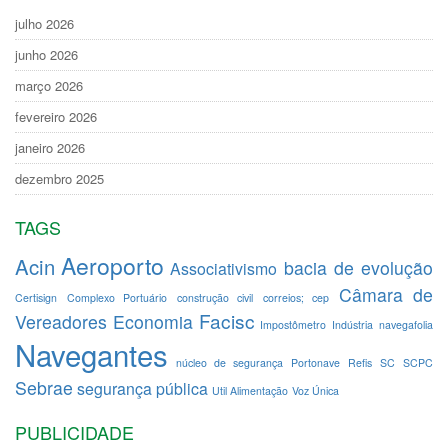
julho 2026
junho 2026
março 2026
fevereiro 2026
janeiro 2026
dezembro 2025
TAGS
Aeroporto
Acin
bacia de evolução
Associativismo
Câmara de
Certisign
Complexo Portuário
construção civil
correios; cep
Facisc
Vereadores
Economia
Impostômetro
Indústria
navegafolia
Navegantes
núcleo de segurança
Portonave
Refis
SC
SCPC
Sebrae
segurança pública
Util Alimentação
Voz Única
PUBLICIDADE