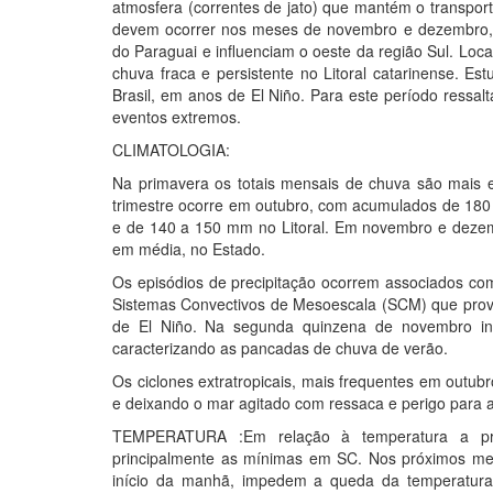
atmosfera (correntes de jato) que mantém o transporte
devem ocorrer nos meses de novembro e dezembro, 
do Paraguai e influenciam o oeste da região Sul. Loc
chuva fraca e persistente no Litoral catarinense. E
Brasil, em anos de El Niño. Para este período ressa
eventos extremos.
CLIMATOLOGIA:
Na primavera os totais mensais de chuva são mais e
trimestre ocorre em outubro, com acumulados de 180 a
e de 140 a 150 mm no Litoral. Em novembro e deze
em média, no Estado.
Os episódios de precipitação ocorrem associados com
Sistemas Convectivos de Mesoescala (SCM) que prov
de El Niño. Na segunda quinzena de novembro in
caracterizando as pancadas de chuva de verão.
Os ciclones extratropicais, mais frequentes em outu
e deixando o mar agitado com ressaca e perigo para a
TEMPERATURA :Em relação à temperatura a prim
principalmente as mínimas em SC. Nos próximos me
início da manhã, impedem a queda da temperatur