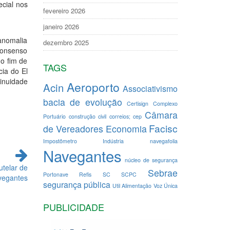
cial nos
fevereiro 2026
janeiro 2026
anomalia
dezembro 2025
 consenso
o fim de
TAGS
cia do El
inuidade
Aeroporto
Acin
Associativismo
bacia de evolução
Certisign
Complexo
Câmara
Portuário
construção civil
correios; cep
Facisc
de Vereadores
Economia
Impostômetro
Indústria
navegafolia
Navegantes
núcleo de segurança
telar de
Sebrae
Portonave
Refis
SC
SCPC
vegantes
segurança pública
Util Alimentação
Voz Única
PUBLICIDADE