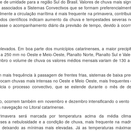
 de umidade para a região Sul do Brasil. Valores de chuva mais signi
associados a Sistemas Convectivos que se formam preferencialment
almente a circulação marítima é mais frequente na primavera, contrib
studos científicos indicam aumento da chuva e tempestades severas n
ltasse o acompanhamento diário da previsão de tempo, devido à ocorr
levados. Em boa parte dos municípios catarinenses, a maior precipi
 250 mm no Oeste e Meio-Oeste, Planalto Norte, Planalto Sul e Vale 
mbro o volume de chuva os valores médios mensais variam de 130 
 mais frequência à passagem de frentes frias, sistemas de baixa pre
ocam chuvas mais intensas no Oeste e Meio Oeste, mais frequentes
icia o processo convectivo, que se estende durante o mês de d
bro, ocorrem também em novembro e dezembro intensificando o vento n
 navegação no Litoral catarinense.
avera será marcada por temperatura acima da média climato
ses a nebulosidade e a condição de chuva, mais frequente na mad
a deixando as mínimas mais elevadas. Já as temperaturas máxim