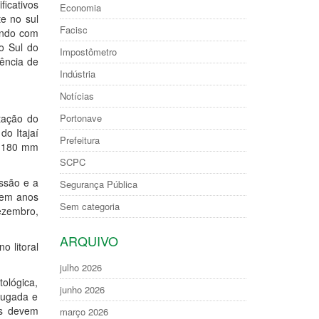
ficativos
Economia
e no sul
Facisc
uindo com
o Sul do
Impostômetro
ência de
Indústria
Notícias
Portonave
tação do
do Itajaí
Prefeitura
a 180 mm
SCPC
ssão e a
Segurança Pública
 em anos
Sem categoria
ezembro,
ARQUIVO
o litoral
julho 2026
lógica,
junho 2026
rugada e
as devem
março 2026