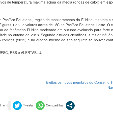
ivos de temperatura máxima acima da média (ondas de calor) em espe
Pacífico Equatorial, região de monitoramento do El Niño, mantém a 
iguras 1 e 2, e valores acima de 3ºC no Pacífico Equatorial Leste. O
ção do fenômeno El Niño moderado em outubro evoluindo para forte n
dade no outono de 2016. Segundo estudos científicos, a maior influên
 começa (2015) e no outono/inverno do ano seguinte se houver cont
, UFSC, RBS e ALERTABLU.
Eleitos os novos membros do Conselho Tu
Na