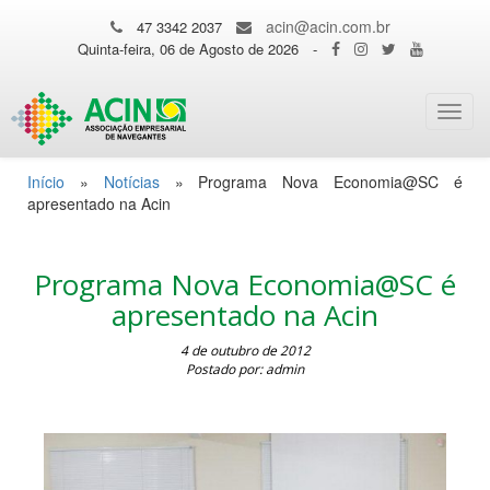
acin@acin.com.br
47 3342 2037
Quinta-feira, 06 de Agosto de 2026
-
Toggl
navig
Início
»
Notícias
»
Programa Nova Economia@SC é
apresentado na Acin
Programa Nova Economia@SC é
apresentado na Acin
4 de outubro de 2012
Postado por: admin