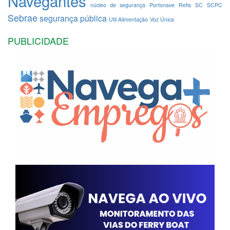
Navegantes
núcleo de segurança
Portonave
Refis
SC
SCPC
Sebrae
segurança pública
Util Alimentação
Voz Única
PUBLICIDADE