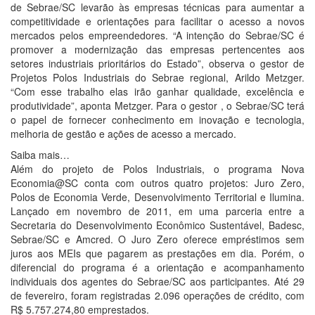
de Sebrae/SC levarão às empresas técnicas para aumentar a
competitividade e orientações para facilitar o acesso a novos
mercados pelos empreendedores. “A intenção do Sebrae/SC é
promover a modernização das empresas pertencentes aos
setores industriais prioritários do Estado”, observa o gestor de
Projetos Polos Industriais do Sebrae regional, Arildo Metzger.
“Com esse trabalho elas irão ganhar qualidade, excelência e
produtividade”, aponta Metzger. Para o gestor , o Sebrae/SC terá
o papel de fornecer conhecimento em inovação e tecnologia,
melhoria de gestão e ações de acesso a mercado.
Saiba mais…
Além do projeto de Polos Industriais, o programa Nova
Economia@SC conta com outros quatro projetos: Juro Zero,
Polos de Economia Verde, Desenvolvimento Territorial e Ilumina.
Lançado em novembro de 2011, em uma parceria entre a
Secretaria do Desenvolvimento Econômico Sustentável, Badesc,
Sebrae/SC e Amcred. O Juro Zero oferece empréstimos sem
juros aos MEIs que pagarem as prestações em dia. Porém, o
diferencial do programa é a orientação e acompanhamento
individuais dos agentes do Sebrae/SC aos participantes. Até 29
de fevereiro, foram registradas 2.096 operações de crédito, com
R$ 5.757.274,80 emprestados.