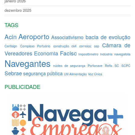
janeiro 2026
dezembro 2025
TAGS
Aeroporto
Acin
bacia de evolução
Associativismo
Câmara de
Certisign
Complexo Portuário
construção civil
correios; cep
Facisc
Vereadores
Economia
Impostômetro
Indústria
navegafolia
Navegantes
núcleo de segurança
Portonave
Refis
SC
SCPC
Sebrae
segurança pública
Util Alimentação
Voz Única
PUBLICIDADE