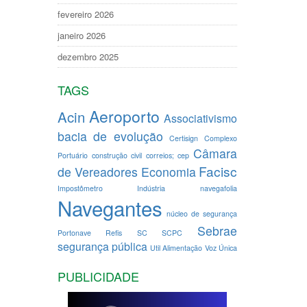
fevereiro 2026
janeiro 2026
dezembro 2025
TAGS
Aeroporto
Acin
Associativismo
bacia de evolução
Certisign
Complexo
Câmara
Portuário
construção civil
correios; cep
Facisc
de Vereadores
Economia
Impostômetro
Indústria
navegafolia
Navegantes
núcleo de segurança
Sebrae
Portonave
Refis
SC
SCPC
segurança pública
Util Alimentação
Voz Única
PUBLICIDADE