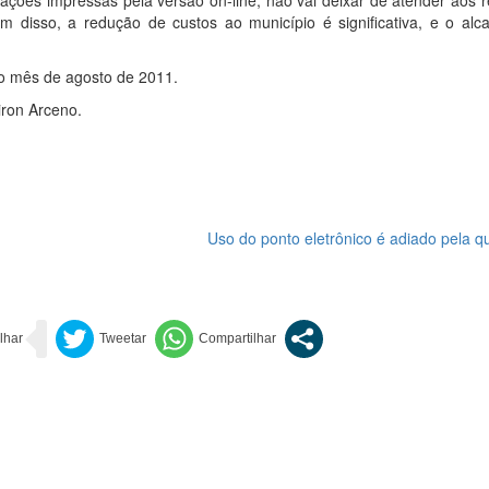
cações impressas pela versão on-line, não vai deixar de atender aos r
lém disso, a redução de custos ao município é significativa, e o al
do mês de agosto de 2011.
ron Arceno.
Uso do ponto eletrônico é adiado pela q