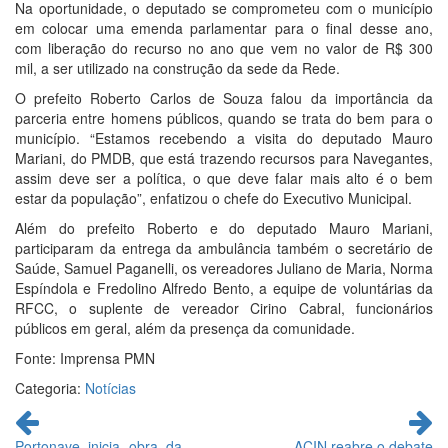
Na oportunidade, o deputado se comprometeu com o município
em colocar uma emenda parlamentar para o final desse ano,
com liberação do recurso no ano que vem no valor de R$ 300
mil, a ser utilizado na construção da sede da Rede.
O prefeito Roberto Carlos de Souza falou da importância da
parceria entre homens públicos, quando se trata do bem para o
município. “Estamos recebendo a visita do deputado Mauro
Mariani, do PMDB, que está trazendo recursos para Navegantes,
assim deve ser a política, o que deve falar mais alto é o bem
estar da população”, enfatizou o chefe do Executivo Municipal.
Além do prefeito Roberto e do deputado Mauro Mariani,
participaram da entrega da ambulância também o secretário de
Saúde, Samuel Paganelli, os vereadores Juliano de Maria, Norma
Espíndola e Fredolino Alfredo Bento, a equipe de voluntárias da
RFCC, o suplente de vereador Cirino Cabral, funcionários
públicos em geral, além da presença da comunidade.
Fonte: Imprensa PMN
Categoria:
Notícias
Continue
lendo
Portonave inicia obra da
ACIN reabre o debate