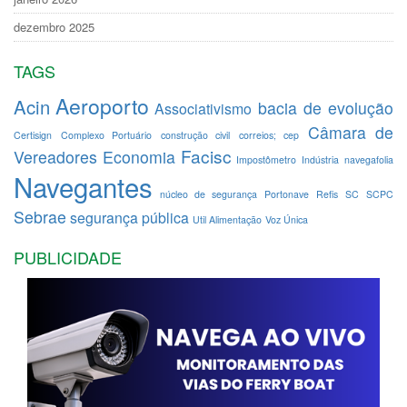
dezembro 2025
TAGS
Aeroporto
Acin
bacia de evolução
Associativismo
Câmara de
Certisign
Complexo Portuário
construção civil
correios; cep
Facisc
Vereadores
Economia
Impostômetro
Indústria
navegafolia
Navegantes
núcleo de segurança
Portonave
Refis
SC
SCPC
Sebrae
segurança pública
Util Alimentação
Voz Única
PUBLICIDADE