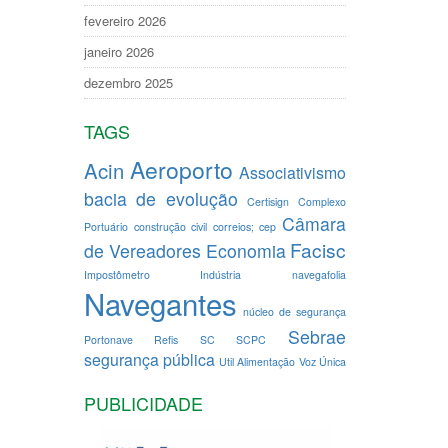
fevereiro 2026
janeiro 2026
dezembro 2025
TAGS
Aeroporto
Acin
Associativismo
bacia de evolução
Certisign
Complexo
Câmara
Portuário
construção civil
correios; cep
Facisc
de Vereadores
Economia
Impostômetro
Indústria
navegafolia
Navegantes
núcleo de segurança
Sebrae
Portonave
Refis
SC
SCPC
segurança pública
Util Alimentação
Voz Única
PUBLICIDADE