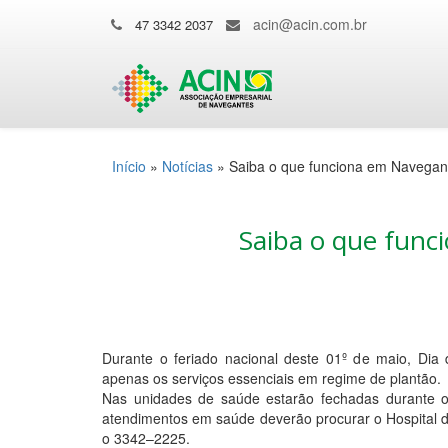
acin@acin.com.br
47 3342 2037
Início
»
Notícias
»
Saiba o que funciona em Navegant
Saiba o que func
Durante o feriado nacional deste 01º de maio, Dia 
apenas os serviços essenciais em regime de plantão.
Nas unidades de saúde estarão fechadas durante o
atendimentos em saúde deverão procurar o Hospital d
o 3342–2225.