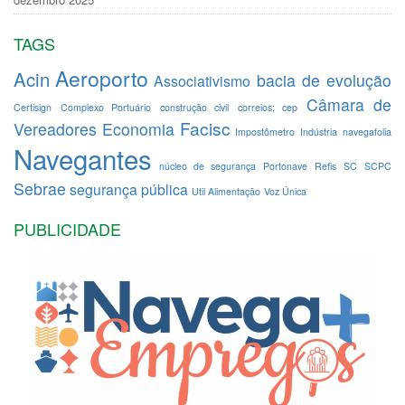
TAGS
Aeroporto
Acin
bacia de evolução
Associativismo
Câmara de
Certisign
Complexo Portuário
construção civil
correios; cep
Facisc
Vereadores
Economia
Impostômetro
Indústria
navegafolia
Navegantes
núcleo de segurança
Portonave
Refis
SC
SCPC
Sebrae
segurança pública
Util Alimentação
Voz Única
PUBLICIDADE