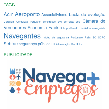
TAGS
Aeroporto
Acin
bacia de evolução
Associativismo
Câmara de
Certisign
Complexo Portuário
construção civil
correios; cep
Facisc
Vereadores
Economia
Impostômetro
Indústria
navegafolia
Navegantes
núcleo de segurança
Portonave
Refis
SC
SCPC
Sebrae
segurança pública
Util Alimentação
Voz Única
PUBLICIDADE