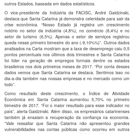
outros Estados, baseada em dados estatísticos.
O vice-presidente da Indústria da FACISC, André Gaidzinski,
destaca que Santa Catarina já demonstra celeridade para sair da
crise econômica. “Nosso Estado já registra um crescimento
notório no setor da indústria (4,8%), no comércio (8,4%) e no
setor de turismo (6,5%). Apenas o setor de serviços registrou
queda nesse primeiro bimestre do ano (-9,10%%)”. Outros dados
analisados na Carta mostram que a taxa de desemprego caiu 0,5
pontos percentuais nos últimos dois trimestres e Santa Catarina
foi líder na geração de empregos formais dentre os estados
brasileiros nos dois primeiros meses de 2017. “Por conta desses
dados vemos que Santa Catarina se destaca. Sentimos isso no
dia-a-dia também nas nossas empresas e no mercado como um
todo”.
Como resultado deste crescimento, o Índice de Atividade
Econômica em Santa Catarina aumentou 5,70% no primeiro
bimestre de 2017. “Foi o maior resultado para esse indicador no
país”, alerta Gaidzinski. Além disso, os empresários catarinenses
também já ensaiam a recuperação da confiança na economia.
“Vale ressaltar que Santa Catarina não apresentou grandes
vulnerabilidades nas contas públicas como ocorreu em outros